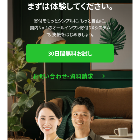
まずは体験してください。
寄付をもっとシンプルに、もっと自由に。
国内No.1のオールインワン寄付DXシステム
で、
支援をはじめましょう。
30日間無料お試し
お問い合わせ・資料請求