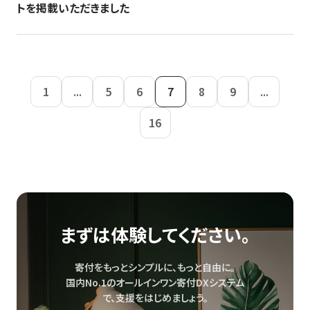
トを掲載いただきました
1
...
5
6
7
8
9
...
16
まずは体験してください。
寄付をもっとシンプルに、もっと自由に。
国内No.1のオールインワン寄付DXシステム
で、
支援をはじめましょう。