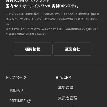
国内No.1 オールインワンの寄付DXシステム
コングラントは、寄付募集ページの作成、オンライン決済、支援者管理、領収書
作成など、ファンドレイジングに必要な全ての機能が揃った寄付DXシステムで
す。
立ち上げたばかりの団体から年間収入数十億円規模の団体まで、3,000以上
の非営利組織に選ばれています。
採用情報
運営会社
トップページ
決済/CRM
募集決済
お知らせ
支援者管理
PRTIMES