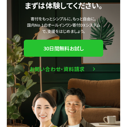
まずは体験してください。
寄付をもっとシンプルに、もっと自由に。
国内No.1のオールインワン寄付DXシステム
で、
支援をはじめましょう。
30日間無料お試し
お問い合わせ・資料請求