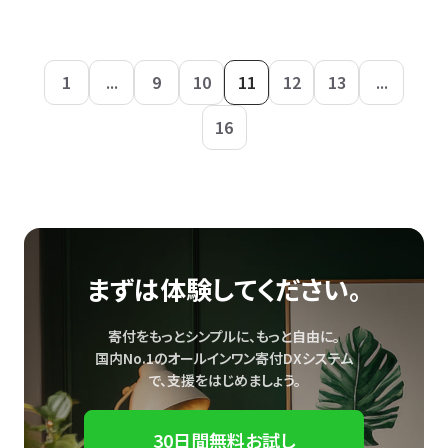
1
...
9
10
11
12
13
...
16
まずは体験してください。
寄付をもっとシンプルに、もっと自由に。
国内No.1のオールインワン寄付DXシステム
で、
支援をはじめましょう。
30日間無料お試し