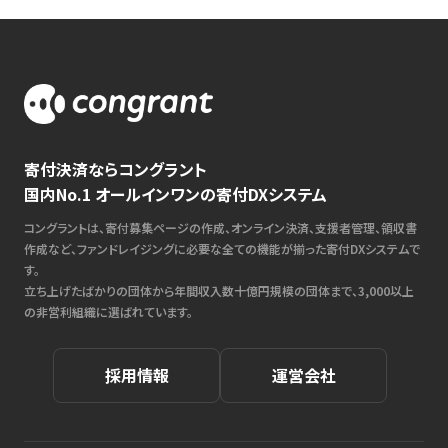
寄付決済ならコングラント
国内No.1 オールインワンの寄付DXシステム
コングラントは、寄付募集ページの作成、オンライン決済、支援者管理、領収書
作成など、ファンドレイジングに必要な全ての機能が揃った寄付DXシステムで
す。
立ち上げたばかりの団体から年間収入数十億円規模の団体まで、3,000以上
の非営利組織に選ばれています。
採用情報
運営会社