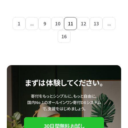
1
...
9
10
11
12
13
...
16
まずは体験してください。
寄付をもっとシンプルに、もっと自由に。
国内No.1のオールインワン寄付DXシステム
で、
支援をはじめましょう。
30日間無料お試し