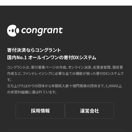
寄付決済ならコングラント
国内No.1 オールインワンの寄付DXシステム
コングラントは、寄付募集ページの作成、オンライン決済、支援者管理、領収書
作成など、ファンドレイジングに必要な全ての機能が揃った寄付DXシステムで
す。
立ち上げたばかりの団体から年間収入数十億円規模の団体まで、3,000以上
の非営利組織に選ばれています。
採用情報
運営会社