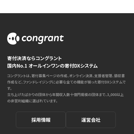
寄付決済ならコングラント
国内No.1 オールインワンの寄付DXシステム
コングラントは、寄付募集ページの作成、オンライン決済、支援者管理、領収書
作成など、ファンドレイジングに必要な全ての機能が揃った寄付DXシステムで
す。
立ち上げたばかりの団体から年間収入数十億円規模の団体まで、3,000以上
の非営利組織に選ばれています。
採用情報
運営会社