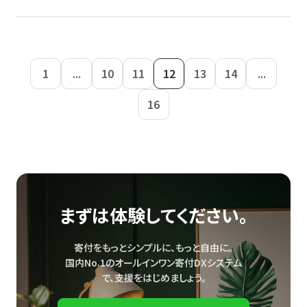
1
...
10
11
12
13
14
...
16
まずは体験してください。
寄付をもっとシンプルに、もっと自由に。
国内No.1のオールインワン寄付DXシステム
で、
支援をはじめましょう。