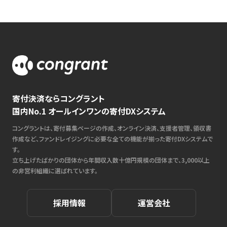
寄付決済ならコングラント
国内No.1 オールインワンの寄付DXシステム
コングラントは、寄付募集ページの作成、オンライン決済、支援者管理、領収書
作成など、ファンドレイジングに必要な全ての機能が揃った寄付DXシステムで
す。
立ち上げたばかりの団体から年間収入数十億円規模の団体まで、3,000以上
の非営利組織に選ばれています。
採用情報
運営会社