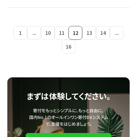
1
...
10
11
12
13
14
...
16
まずは体験してください。
寄付をもっとシンプルに、もっと自由に。
国内No.1のオールインワン寄付DXシステム
で、
支援をはじめましょう。