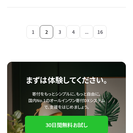
1
2
3
4
...
16
まずは体験してください。
寄付をもっとシンプルに、もっと自由に。
国内No.1のオールインワン寄付DXシステム
で、
支援をはじめましょう。
30日間無料お試し