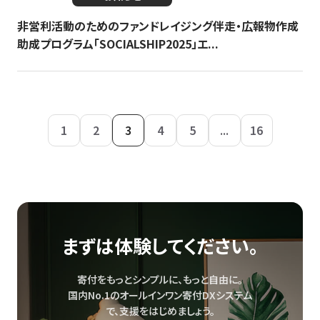
非営利活動のためのファンドレイジング伴走・広報物作成
助成プログラム「SOCIALSHIP2025」エ...
1
2
3
4
5
...
16
まずは体験してください。
寄付をもっとシンプルに、もっと自由に。
国内No.1のオールインワン寄付DXシステム
で、
支援をはじめましょう。