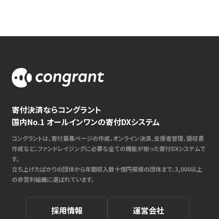
寄付決済ならコングラント
国内No.1 オールインワンの寄付DXシステム
コングラントは、寄付募集ページの作成、オンライン決済、支援者管理、領収書
作成など、ファンドレイジングに必要な全ての機能が揃った寄付DXシステムで
す。
立ち上げたばかりの団体から年間収入数十億円規模の団体まで、3,000以上
の非営利組織に選ばれています。
採用情報
運営会社