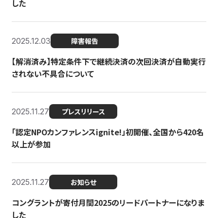
した
2025.12.03
障害報告
【解消済み】特定条件下で継続決済の次回決済が自動実行
されない不具合について
2025.11.27
プレスリリース
「認定NPOカンファレンスignite!」初開催、全国から420名
以上が参加
2025.11.27
お知らせ
コングラントが寄付月間2025のリードパートナーになりま
した