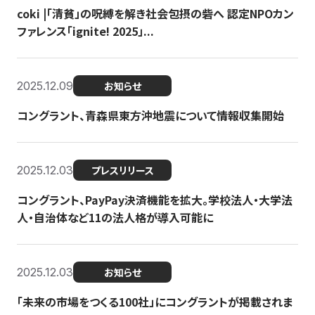
coki |「清貧」の呪縛を解き社会包摂の砦へ 認定NPOカン
ファレンス「ignite! 2025」...
2025.12.09
お知らせ
コングラント、青森県東方沖地震について情報収集開始
2025.12.03
プレスリリース
コングラント、PayPay決済機能を拡大。学校法人・大学法
人・自治体など11の法人格が導入可能に
2025.12.03
お知らせ
「未来の市場をつくる100社」にコングラントが掲載されま