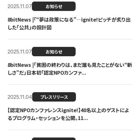
2025.11.07
お知らせ
8bitNews |「“夢は政策になる”—ignite!ピッチが炙り出
した「公共」の設計図
2025.11.07
お知らせ
8bitNews |「貧困の終わりは、まだ誰も見たことがない“新
しさ”だ」日本初「認定NPOカンファ...
2025.11.04
プレスリリース
【認定NPOカンファレンスignite!】40名以上のゲストによ
るプログラム・セッションを公開。11...