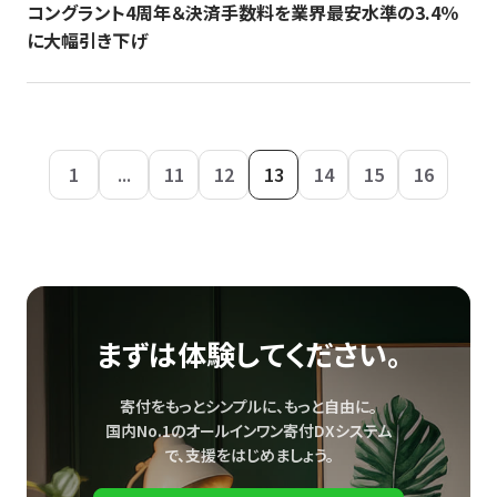
コングラント4周年＆決済手数料を業界最安水準の3.4％
に大幅引き下げ
1
...
11
12
13
14
15
16
まずは体験してください。
寄付をもっとシンプルに、もっと自由に。
国内No.1のオールインワン寄付DXシステム
で、
支援をはじめましょう。