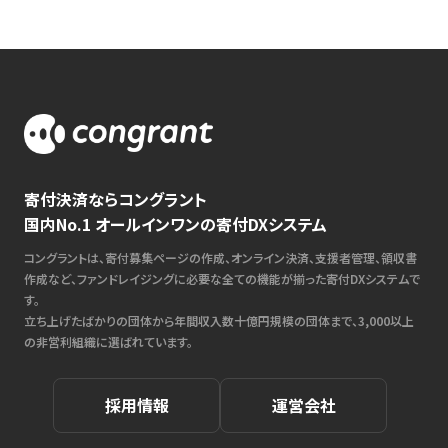
寄付決済ならコングラント
国内No.1 オールインワンの寄付DXシステム
コングラントは、寄付募集ページの作成、オンライン決済、支援者管理、領収書
作成など、ファンドレイジングに必要な全ての機能が揃った寄付DXシステムで
す。
立ち上げたばかりの団体から年間収入数十億円規模の団体まで、3,000以上
の非営利組織に選ばれています。
採用情報
運営会社