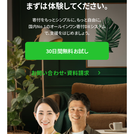
まずは体験してください。
寄付をもっとシンプルに、もっと自由に。
国内No.1のオールインワン寄付DXシステム
で、
支援をはじめましょう。
30日間無料お試し
お問い合わせ・資料請求