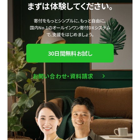
まずは体験してください。
寄付をもっとシンプルに、もっと自由に。
国内No.1のオールインワン寄付DXシステム
で、
支援をはじめましょう。
30日間無料お試し
お問い合わせ・資料請求