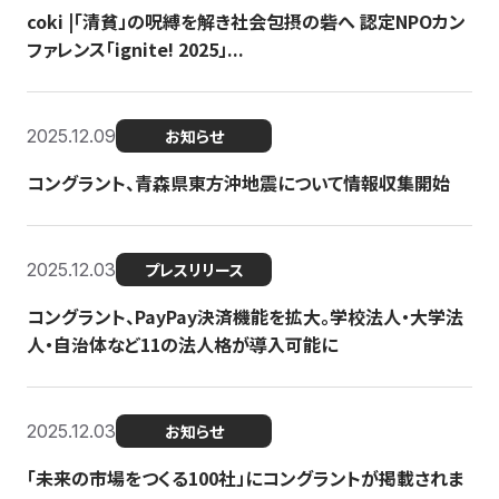
coki |「清貧」の呪縛を解き社会包摂の砦へ 認定NPOカン
ファレンス「ignite! 2025」...
2025.12.09
お知らせ
コングラント、青森県東方沖地震について情報収集開始
2025.12.03
プレスリリース
コングラント、PayPay決済機能を拡大。学校法人・大学法
人・自治体など11の法人格が導入可能に
2025.12.03
お知らせ
「未来の市場をつくる100社」にコングラントが掲載されま