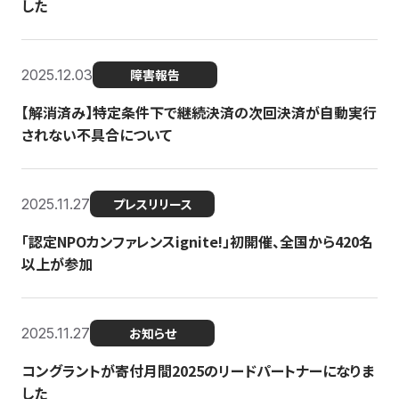
した
2025.12.03
障害報告
【解消済み】特定条件下で継続決済の次回決済が自動実行
されない不具合について
2025.11.27
プレスリリース
「認定NPOカンファレンスignite!」初開催、全国から420名
以上が参加
2025.11.27
お知らせ
コングラントが寄付月間2025のリードパートナーになりま
した