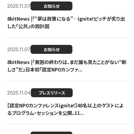
2025.11.07
お知らせ
8bitNews |「“夢は政策になる”—ignite!ピッチが炙り出
した「公共」の設計図
2025.11.07
お知らせ
8bitNews |「貧困の終わりは、まだ誰も見たことがない“新
しさ”だ」日本初「認定NPOカンファ...
2025.11.04
プレスリリース
【認定NPOカンファレンスignite!】40名以上のゲストによ
るプログラム・セッションを公開。11...