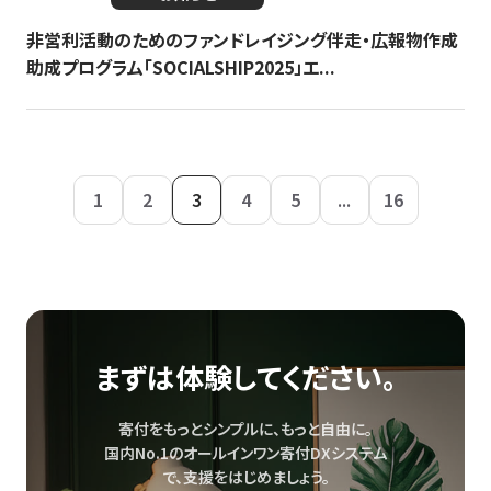
非営利活動のためのファンドレイジング伴走・広報物作成
助成プログラム「SOCIALSHIP2025」エ...
1
2
3
4
5
...
16
まずは体験してください。
寄付をもっとシンプルに、もっと自由に。
国内No.1のオールインワン寄付DXシステム
で、
支援をはじめましょう。