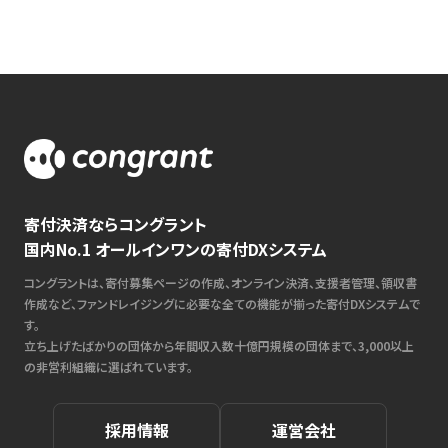
寄付決済ならコングラント
国内No.1 オールインワンの寄付DXシステム
コングラントは、寄付募集ページの作成、オンライン決済、支援者管理、領収書
作成など、ファンドレイジングに必要な全ての機能が揃った寄付DXシステムで
す。
立ち上げたばかりの団体から年間収入数十億円規模の団体まで、3,000以上
の非営利組織に選ばれています。
採用情報
運営会社