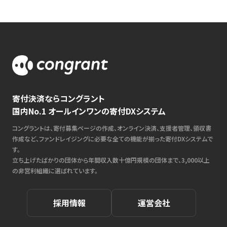
寄付決済ならコングラント
国内No.1 オールインワンの寄付DXシステム
コングラントは、寄付募集ページの作成、オンライン決済、支援者管理、領収書
作成など、ファンドレイジングに必要な全ての機能が揃った寄付DXシステムで
す。
立ち上げたばかりの団体から年間収入数十億円規模の団体まで、3,000以上
の非営利組織に選ばれています。
採用情報
運営会社