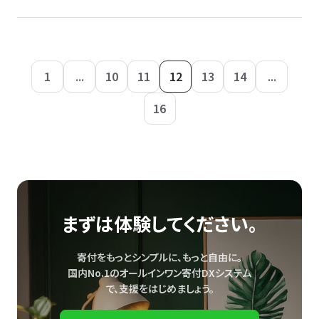
1
...
10
11
12
13
14
...
16
まずは体験してください。
寄付をもっとシンプルに、もっと自由に。
国内No.1のオールインワン寄付DXシステム
で、
支援をはじめましょう。