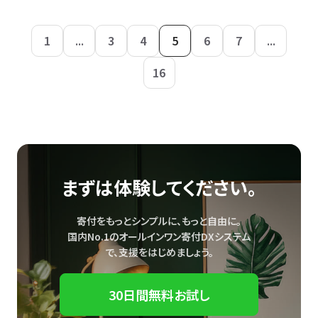
1
...
3
4
5
6
7
...
16
まずは体験してください。
寄付をもっとシンプルに、もっと自由に。
国内No.1のオールインワン寄付DXシステム
で、
支援をはじめましょう。
30日間無料お試し