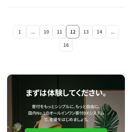
1
...
10
11
12
13
14
...
16
まずは体験してください。
寄付をもっとシンプルに、もっと自由に。
国内No.1のオールインワン寄付DXシステム
で、
支援をはじめましょう。