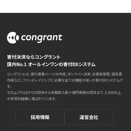
寄付決済ならコングラント
国内No.1 オールインワンの寄付DXシステム
コングラントは、寄付募集ページの作成、オンライン決済、支援者管理、領収書
作成など、ファンドレイジングに必要な全ての機能が揃った寄付DXシステムで
す。
立ち上げたばかりの団体から年間収入数十億円規模の団体まで、3,000以上
の非営利組織に選ばれています。
採用情報
運営会社