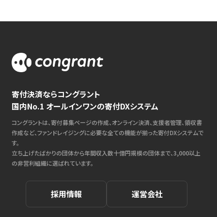
寄付決済ならコングラント
国内No.1 オールインワンの寄付DXシステム
コングラントは、寄付募集ページの作成、オンライン決済、支援者管理、領収書
作成など、ファンドレイジングに必要な全ての機能が揃った寄付DXシステムで
す。
立ち上げたばかりの団体から年間収入数十億円規模の団体まで、3,000以上
の非営利組織に選ばれています。
採用情報
運営会社