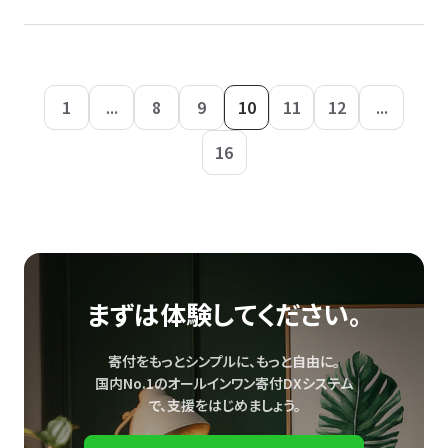
1
...
8
9
10
11
12
...
16
まずは体験してください。
寄付をもっとシンプルに、もっと自由に。
国内No.1のオールインワン寄付DXシステム
で、
支援をはじめましょう。