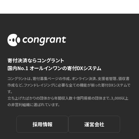
寄付決済ならコングラント
国内No.1 オールインワンの寄付DXシステム
コングラントは、寄付募集ページの作成、オンライン決済、支援者管理、領収書
作成など、ファンドレイジングに必要な全ての機能が揃った寄付DXシステムで
す。
立ち上げたばかりの団体から年間収入数十億円規模の団体まで、3,000以上
の非営利組織に選ばれています。
採用情報
運営会社