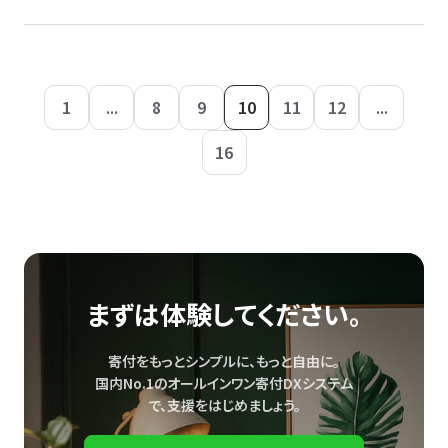
1
...
8
9
10
11
12
...
16
まずは体験してください。
寄付をもっとシンプルに、もっと自由に。
国内No.1のオールインワン寄付DXシステム
で、
支援をはじめましょう。