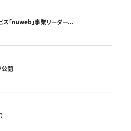
ス「nuweb」事業リーダー...
が公開
）