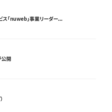
ス「nuweb」事業リーダー...
が公開
）