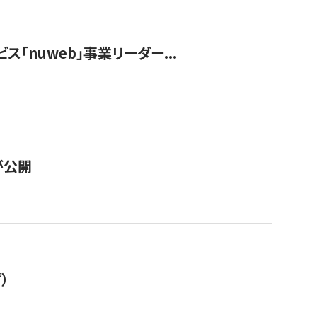
ス「nuweb」事業リーダー...
が公開
）