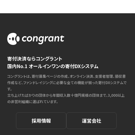
寄付決済ならコングラント
国内No.1 オールインワンの寄付DXシステム
コングラントは、寄付募集ページの作成、オンライン決済、支援者管理、領収書
作成など、ファンドレイジングに必要な全ての機能が揃った寄付DXシステムで
す。
立ち上げたばかりの団体から年間収入数十億円規模の団体まで、3,000以上
の非営利組織に選ばれています。
採用情報
運営会社