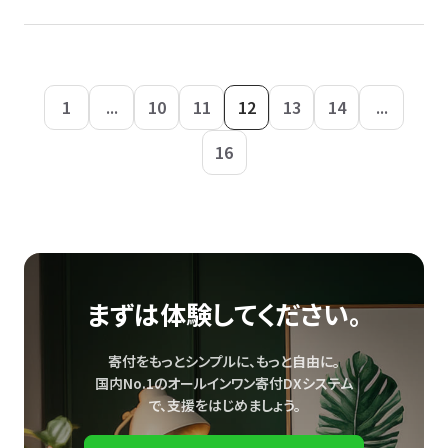
1
...
10
11
12
13
14
...
16
まずは体験してください。
寄付をもっとシンプルに、もっと自由に。
国内No.1のオールインワン寄付DXシステム
で、
支援をはじめましょう。