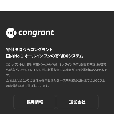
寄付決済ならコングラント
国内No.1 オールインワンの寄付DXシステム
コングラントは、寄付募集ページの作成、オンライン決済、支援者管理、領収書
作成など、ファンドレイジングに必要な全ての機能が揃った寄付DXシステムで
す。
立ち上げたばかりの団体から年間収入数十億円規模の団体まで、3,000以上
の非営利組織に選ばれています。
採用情報
運営会社