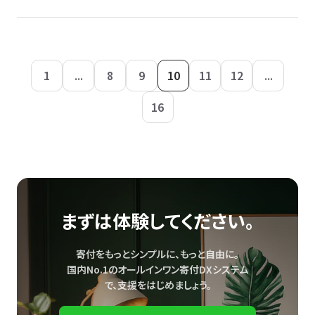
1
...
8
9
10
11
12
...
16
まずは体験してください。
寄付をもっとシンプルに、もっと自由に。
国内No.1のオールインワン寄付DXシステム
で、
支援をはじめましょう。