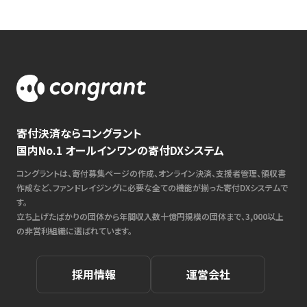
寄付決済ならコングラント
国内No.1 オールインワンの寄付DXシステム
コングラントは、寄付募集ページの作成、オンライン決済、支援者管理、領収書
作成など、ファンドレイジングに必要な全ての機能が揃った寄付DXシステムで
す。
立ち上げたばかりの団体から年間収入数十億円規模の団体まで、3,000以上
の非営利組織に選ばれています。
採用情報
運営会社