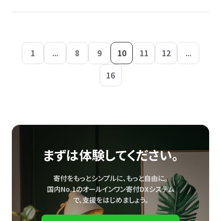
1
...
8
9
10
11
12
...
16
まずは体験してください。
寄付をもっとシンプルに、もっと自由に。
国内No.1のオールインワン寄付DXシステム
で、
支援をはじめましょう。