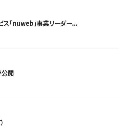
ス「nuweb」事業リーダー...
が公開
）