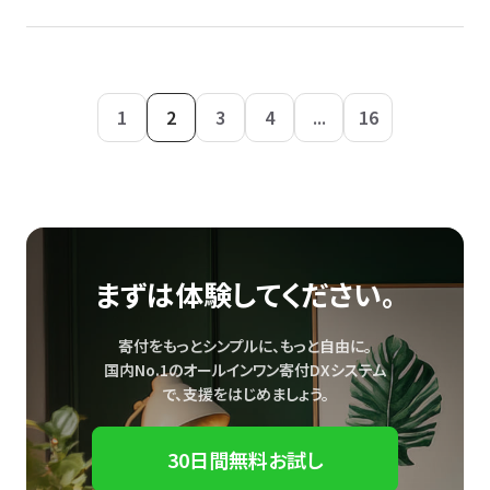
1
2
3
4
...
16
まずは体験してください。
寄付をもっとシンプルに、もっと自由に。
国内No.1のオールインワン寄付DXシステム
で、
支援をはじめましょう。
30日間無料お試し