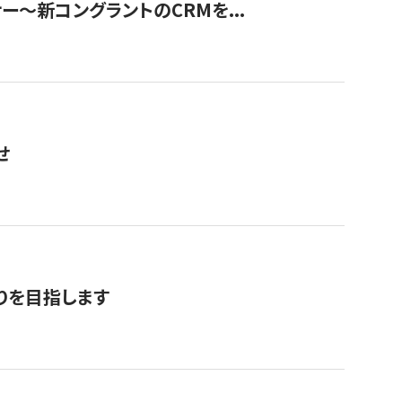
ナー〜新コングラントのCRMを...
せ
りを目指します