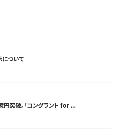
表示について
破。「コングラント for ...