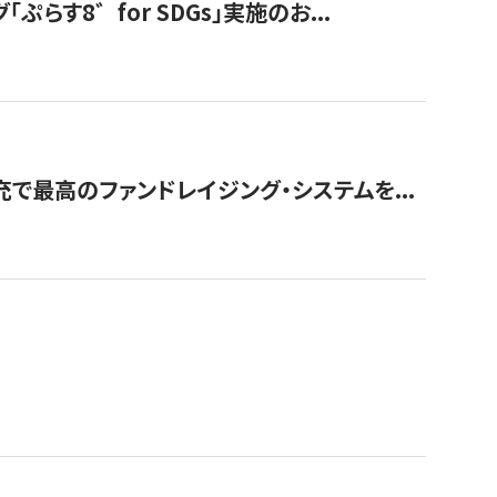
す8゛for SDGs」実施のお...
で最高のファンドレイジング・システムを...