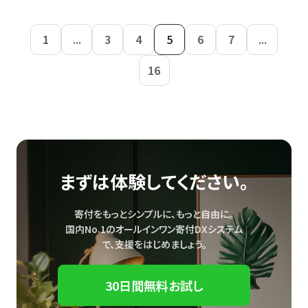
1
...
3
4
5
6
7
...
16
まずは体験してください。
寄付をもっとシンプルに、もっと自由に。
国内No.1のオールインワン寄付DXシステム
で、
支援をはじめましょう。
30日間無料お試し