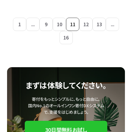
1
...
9
10
11
12
13
...
16
まずは体験してください。
寄付をもっとシンプルに、もっと自由に。
国内No.1のオールインワン寄付DXシステム
で、
支援をはじめましょう。
30日間無料お試し