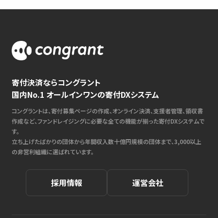
寄付決済ならコングラント
国内No.1 オールインワンの寄付DXシステム
コングラントは、寄付募集ページの作成、オンライン決済、支援者管理、領収書
作成など、ファンドレイジングに必要な全ての機能が揃った寄付DXシステムで
す。
立ち上げたばかりの団体から年間収入数十億円規模の団体まで、3,000以上
の非営利組織に選ばれています。
採用情報
運営会社