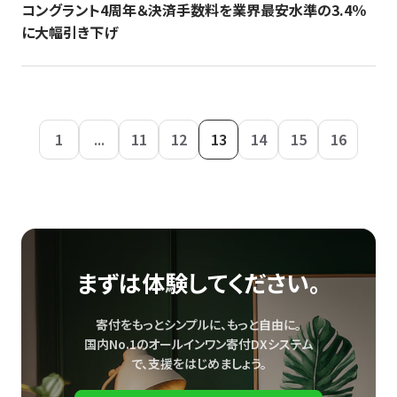
コングラント4周年＆決済手数料を業界最安水準の3.4％
に大幅引き下げ
1
...
11
12
13
14
15
16
まずは体験してください。
寄付をもっとシンプルに、もっと自由に。
国内No.1のオールインワン寄付DXシステム
で、
支援をはじめましょう。