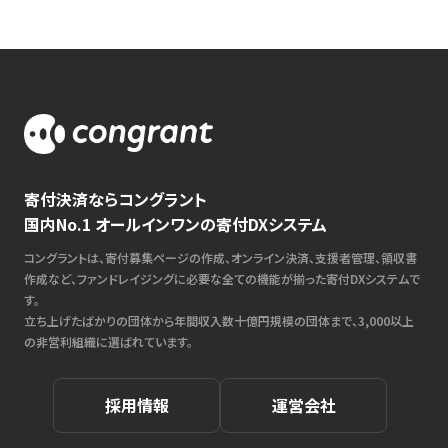
寄付決済ならコングラント
国内No.1 オールインワンの寄付DXシステム
コングラントは、寄付募集ページの作成、オンライン決済、支援者管理、領収書
作成など、ファンドレイジングに必要な全ての機能が揃った寄付DXシステムで
す。
立ち上げたばかりの団体から年間収入数十億円規模の団体まで、3,000以上
の非営利組織に選ばれています。
採用情報
運営会社