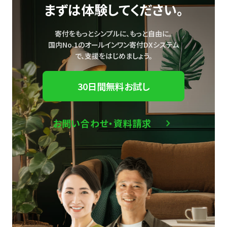
まずは体験してください。
寄付をもっとシンプルに、もっと自由に。
国内No.1のオールインワン寄付DXシステム
で、
支援をはじめましょう。
30日間無料お試し
お問い合わせ・資料請求