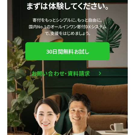
まずは体験してください。
寄付をもっとシンプルに、もっと自由に。
国内No.1のオールインワン寄付DXシステム
で、
支援をはじめましょう。
30日間無料お試し
お問い合わせ・資料請求