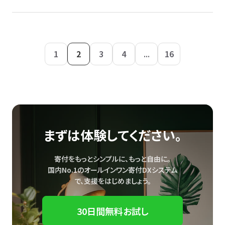
1
2
3
4
...
16
まずは体験してください。
寄付をもっとシンプルに、もっと自由に。
国内No.1のオールインワン寄付DXシステム
で、
支援をはじめましょう。
30日間無料お試し