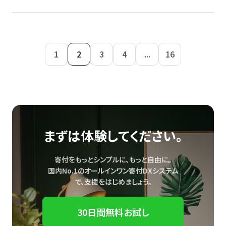
1
2
3
4
...
16
まずは体験してください。
寄付をもっとシンプルに、もっと自由に。
国内No.1のオールインワン寄付DXシステム
で、
支援をはじめましょう。
30日間無料お試し