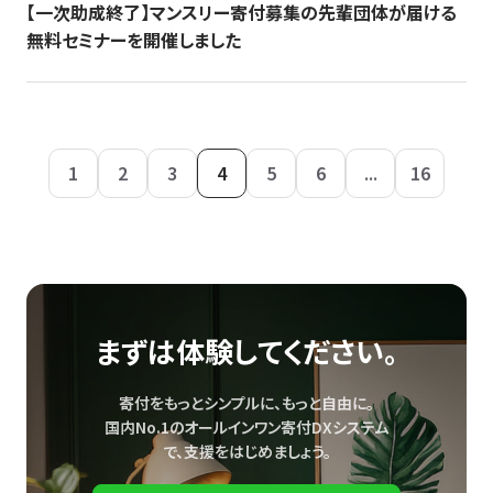
【一次助成終了】マンスリー寄付募集の先輩団体が届ける
無料セミナーを開催しました
1
2
3
4
5
6
...
16
まずは体験してください。
寄付をもっとシンプルに、もっと自由に。
国内No.1のオールインワン寄付DXシステム
で、
支援をはじめましょう。