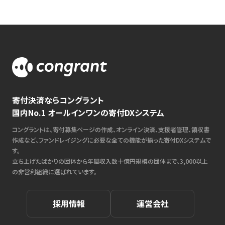
寄付決済ならコングラント
国内No.1 オールインワンの寄付DXシステム
コングラントは、寄付募集ページの作成、オンライン決済、支援者管理、領収書
作成など、ファンドレイジングに必要な全ての機能が揃った寄付DXシステムで
す。
立ち上げたばかりの団体から年間収入数十億円規模の団体まで、3,000以上
の非営利組織に選ばれています。
採用情報
運営会社