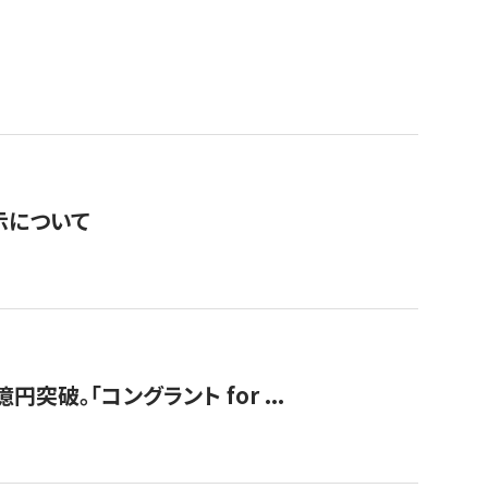
表示について
破。「コングラント for ...