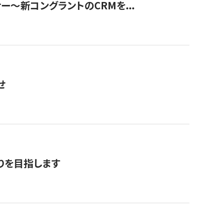
ナー〜新コングラントのCRMを...
せ
りを目指します