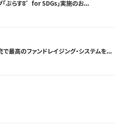
す8゛for SDGs」実施のお...
で最高のファンドレイジング・システムを...