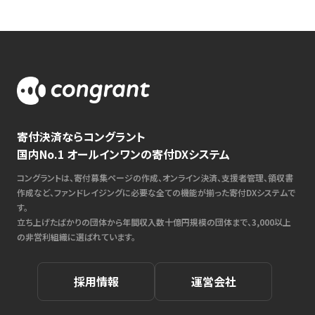
寄付決済ならコングラント
国内No.1 オールインワンの寄付DXシステム
コングラントは、寄付募集ページの作成、オンライン決済、支援者管理、領収書
作成など、ファンドレイジングに必要な全ての機能が揃った寄付DXシステムで
す。
立ち上げたばかりの団体から年間収入数十億円規模の団体まで、3,000以上
の非営利組織に選ばれています。
採用情報
運営会社