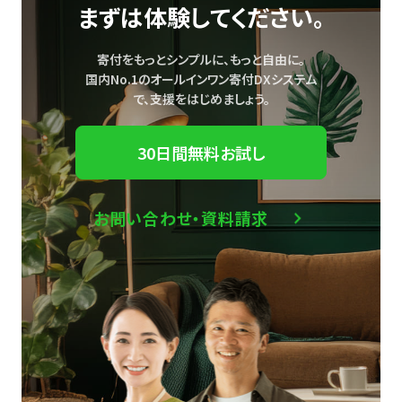
まずは体験してください。
寄付をもっとシンプルに、もっと自由に。
国内No.1のオールインワン寄付DXシステム
で、
支援をはじめましょう。
30日間無料お試し
お問い合わせ・資料請求