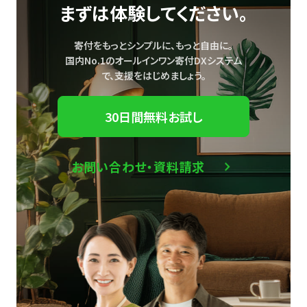
まずは体験してください。
寄付をもっとシンプルに、もっと自由に。
国内No.1のオールインワン寄付DXシステム
で、
支援をはじめましょう。
30日間無料お試し
お問い合わせ・資料請求