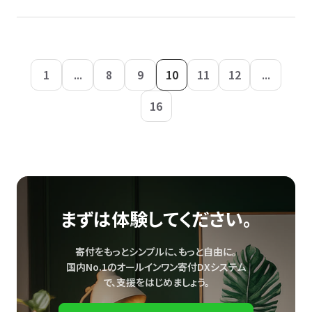
1
...
8
9
10
11
12
...
16
まずは体験してください。
寄付をもっとシンプルに、もっと自由に。
国内No.1のオールインワン寄付DXシステム
で、
支援をはじめましょう。