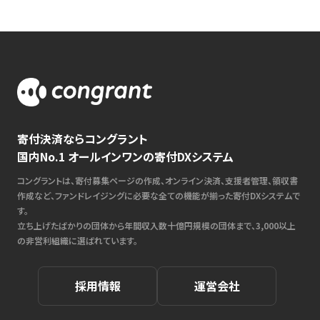
寄付決済ならコングラント
国内No.1 オールインワンの寄付DXシステム
コングラントは、寄付募集ページの作成、オンライン決済、支援者管理、領収書
作成など、ファンドレイジングに必要な全ての機能が揃った寄付DXシステムで
す。
立ち上げたばかりの団体から年間収入数十億円規模の団体まで、3,000以上
の非営利組織に選ばれています。
採用情報
運営会社