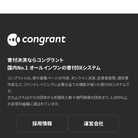
寄付決済ならコングラント
国内No.1 オールインワンの寄付DXシステム
コングラントは、寄付募集ページの作成、オンライン決済、支援者管理、領収書
作成など、ファンドレイジングに必要な全ての機能が揃った寄付DXシステムで
す。
立ち上げたばかりの団体から年間収入数十億円規模の団体まで、3,000以上
の非営利組織に選ばれています。
採用情報
運営会社