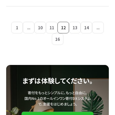
1
...
10
11
12
13
14
...
16
まずは体験してください。
寄付をもっとシンプルに、もっと自由に。
国内No.1のオールインワン寄付DXシステム
で、
支援をはじめましょう。