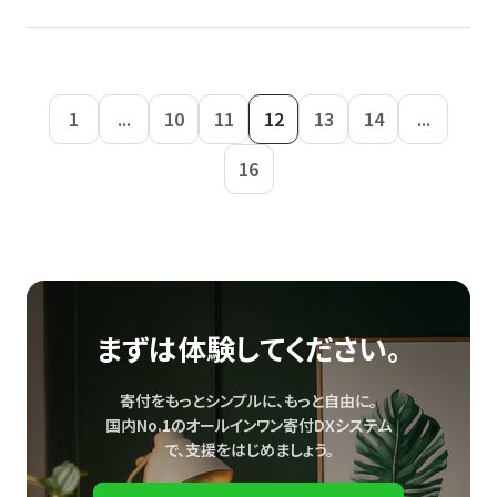
1
...
10
11
12
13
14
...
16
まずは体験してください。
寄付をもっとシンプルに、もっと自由に。
国内No.1のオールインワン寄付DXシステム
で、
支援をはじめましょう。