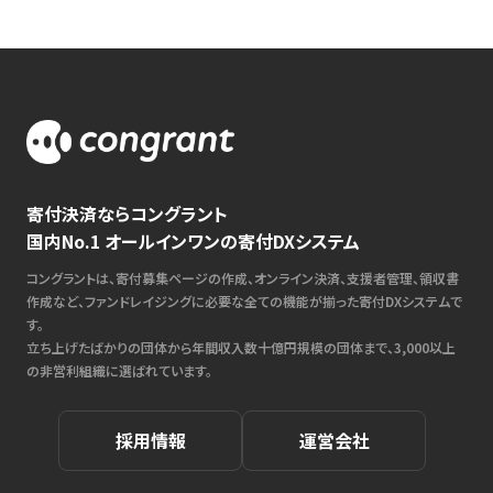
寄付決済ならコングラント
国内No.1 オールインワンの寄付DXシステム
コングラントは、寄付募集ページの作成、オンライン決済、支援者管理、領収書
作成など、ファンドレイジングに必要な全ての機能が揃った寄付DXシステムで
す。
立ち上げたばかりの団体から年間収入数十億円規模の団体まで、3,000以上
の非営利組織に選ばれています。
採用情報
運営会社