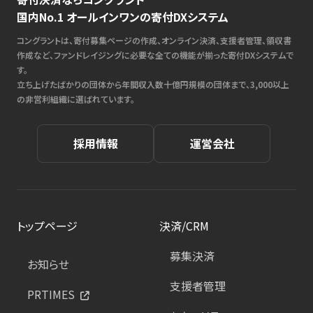
国内No.1 オールインワンの寄付DXシステム
コングラントは、寄付募集ページの作成、オンライン決済、支援者管理、領収書
作成など、ファンドレイジングに必要な全ての機能が揃った寄付DXシステムで
す。
立ち上げたばかりの団体から年間収入数十億円規模の団体まで、3,000以上
の非営利組織に選ばれています。
採用情報
運営会社
トップページ
決済/CRM
募集決済
お知らせ
支援者管理
PRTIMES