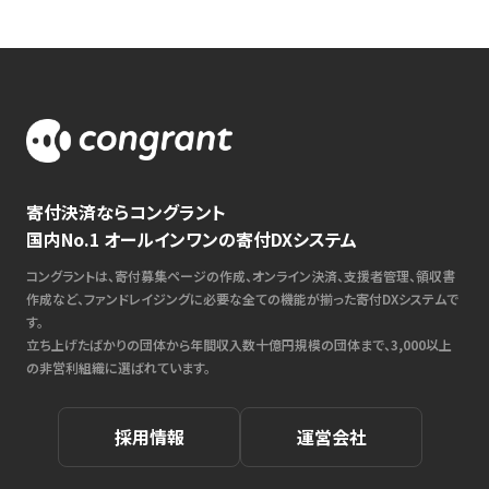
寄付決済ならコングラント
国内No.1 オールインワンの寄付DXシステム
コングラントは、寄付募集ページの作成、オンライン決済、支援者管理、領収書
作成など、ファンドレイジングに必要な全ての機能が揃った寄付DXシステムで
す。
立ち上げたばかりの団体から年間収入数十億円規模の団体まで、3,000以上
の非営利組織に選ばれています。
採用情報
運営会社