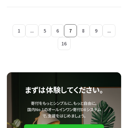
1
...
5
6
7
8
9
...
16
まずは体験してください。
寄付をもっとシンプルに、もっと自由に。
国内No.1のオールインワン寄付DXシステム
で、
支援をはじめましょう。