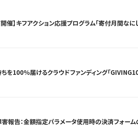
12/7開催】キフアクション応援プログラム「寄付月間なに
を100％届けるクラウドファンディング「GIVING100 b
障害報告：金額指定パラメータ使用時の決済フォーム