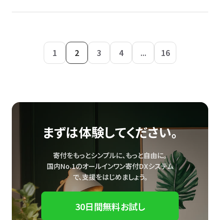
1
2
3
4
...
16
まずは体験してください。
寄付をもっとシンプルに、もっと自由に。
国内No.1のオールインワン寄付DXシステム
で、
支援をはじめましょう。
30日間無料お試し