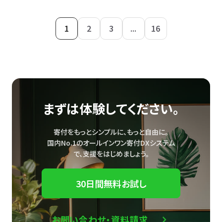
1
2
3
...
16
まずは体験してください。
寄付をもっとシンプルに、もっと自由に。
国内No.1のオールインワン寄付DXシステム
で、
支援をはじめましょう。
30日間無料お試し
お問い合わせ・資料請求