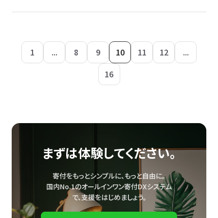
1
...
8
9
10
11
12
...
16
まずは体験してください。
寄付をもっとシンプルに、もっと自由に。
国内No.1のオールインワン寄付DXシステム
で、
支援をはじめましょう。