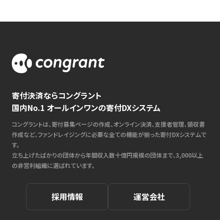
寄付決済ならコングラント
国内No.1 オールインワンの寄付DXシステム
コングラントは、寄付募集ページの作成、オンライン決済、支援者管理、領収書
作成など、ファンドレイジングに必要な全ての機能が揃った寄付DXシステムで
す。
立ち上げたばかりの団体から年間収入数十億円規模の団体まで、3,000以上
の非営利組織に選ばれています。
採用情報
運営会社