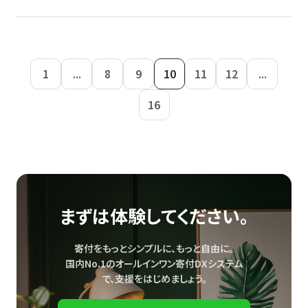
1
...
8
9
10
11
12
...
16
まずは体験してください。
寄付をもっとシンプルに、もっと自由に。
国内No.1のオールインワン寄付DXシステム
で、
支援をはじめましょう。