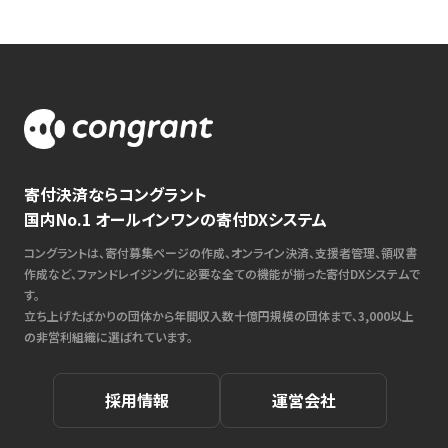
寄付決済ならコングラント
国内No.1 オールインワンの寄付DXシステム
コングラントは、寄付募集ページの作成、オンライン決済、支援者管理、領収書
作成など、ファンドレイジングに必要な全ての機能が揃った寄付DXシステムで
す。
立ち上げたばかりの団体から年間収入数十億円規模の団体まで、3,000以上
の非営利組織に選ばれています。
採用情報
運営会社